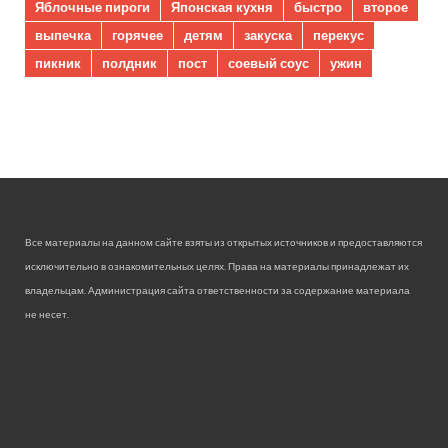
Яблочные пироги
Японская кухня
быстро
второе
выпечка
горячее
детям
закуска
перекус
пикник
полдник
пост
соевый соус
ужин
Все материалы на данном сайте взяты из открытых источников и предоставляются
исключительно в ознакомительных целях. Права на материалы принадлежат их
владельцам. Администрация сайта ответственности за содержание материала
не несет.