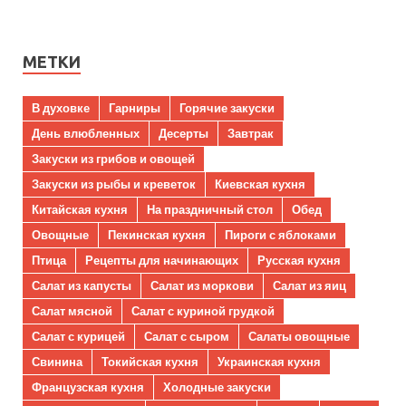
МЕТКИ
В духовке
Гарниры
Горячие закуски
День влюбленных
Десерты
Завтрак
Закуски из грибов и овощей
Закуски из рыбы и креветок
Киевская кухня
Китайская кухня
На праздничный стол
Обед
Овощные
Пекинская кухня
Пироги с яблоками
Птица
Рецепты для начинающих
Русская кухня
Салат из капусты
Салат из моркови
Салат из яиц
Салат мясной
Салат с куриной грудкой
Салат с курицей
Салат с сыром
Салаты овощные
Свинина
Токийская кухня
Украинская кухня
Французская кухня
Холодные закуски