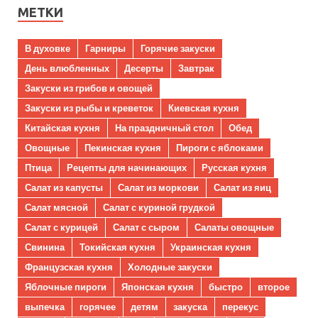
МЕТКИ
В духовке
Гарниры
Горячие закуски
День влюбленных
Десерты
Завтрак
Закуски из грибов и овощей
Закуски из рыбы и креветок
Киевская кухня
Китайская кухня
На праздничный стол
Обед
Овощные
Пекинская кухня
Пироги с яблоками
Птица
Рецепты для начинающих
Русская кухня
Салат из капусты
Салат из моркови
Салат из яиц
Салат мясной
Салат с куриной грудкой
Салат с курицей
Салат с сыром
Салаты овощные
Свинина
Токийская кухня
Украинская кухня
Французская кухня
Холодные закуски
Яблочные пироги
Японская кухня
быстро
второе
выпечка
горячее
детям
закуска
перекус