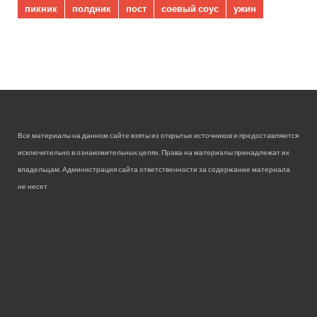
пикник
полдник
пост
соевый соус
ужин
Все материалы на данном сайте взяты из открытых источников и предоставляются
исключительно в ознакомительных целях. Права на материалы принадлежат их
владельцам. Администрация сайта ответственности за содержание материала
не несет.