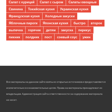
Салат с курицей
Салат с сыром
Салаты овощные
Свинина
Токийская кухня
Украинская кухня
Французская кухня
Холодные закуски
Яблочные пироги
Японская кухня
быстро
второе
выпечка
горячее
детям
закуска
перекус
пикник
полдник
пост
соевый соус
ужин
Все материалы на данном сайте взяты из открытых источников и предоставляются
исключительно в ознакомительных целях. Права на материалы принадлежат их
владельцам. Администрация сайта ответственности за содержание материала
не несет.