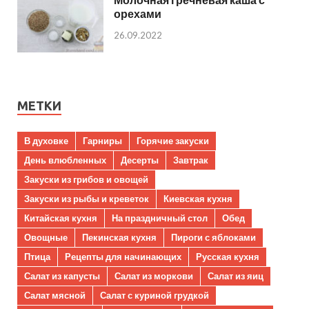
орехами
26.09.2022
МЕТКИ
В духовке
Гарниры
Горячие закуски
День влюбленных
Десерты
Завтрак
Закуски из грибов и овощей
Закуски из рыбы и креветок
Киевская кухня
Китайская кухня
На праздничный стол
Обед
Овощные
Пекинская кухня
Пироги с яблоками
Птица
Рецепты для начинающих
Русская кухня
Салат из капусты
Салат из моркови
Салат из яиц
Салат мясной
Салат с куриной грудкой