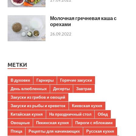
Молочная гречневая каша с
орехами
26.09.2022
МЕТКИ
В духовке
Гарниры
Горячие закуски
День влюбленных
Десерты
Завтрак
Закуски из грибов и овощей
Закуски из рыбы и креветок
Киевская кухня
Китайская кухня
На праздничный стол
Обед
Овощные
Пекинская кухня
Пироги с яблоками
Птица
Рецепты для начинающих
Русская кухня