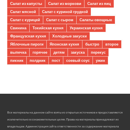
Салат из капусты
Салат из моркови
Салат из яиц
Салат мясной
Салат с куриной грудкой
Салат с курицей
Салат с сыром
Салаты овощные
Свинина
Токийская кухня
Украинская кухня
Французская кухня
Холодные закуски
Яблочные пироги
Японская кухня
быстро
второе
выпечка
горячее
детям
закуска
перекус
пикник
полдник
пост
соевый соус
ужин
Все материалы на данном сайте взяты из открытых источников и предоставляются
исключительно в ознакомительных целях. Права на материалы принадлежат их
владельцам. Администрация сайта ответственности за содержание материала