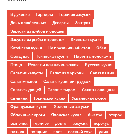
В духовке
Гарниры
Горячие закуски
День влюбленных
Десерты
Завтрак
Закуски из грибов и овощей
Закуски из рыбы и креветок
Киевская кухня
Китайская кухня
На праздничный стол
Обед
Овощные
Пекинская кухня
Пироги с яблоками
Птица
Рецепты для начинающих
Русская кухня
Салат из капусты
Салат из моркови
Салат из яиц
Салат мясной
Салат с куриной грудкой
Салат с курицей
Салат с сыром
Салаты овощные
Свинина
Токийская кухня
Украинская кухня
Французская кухня
Холодные закуски
Яблочные пироги
Японская кухня
быстро
второе
выпечка
горячее
детям
закуска
перекус
пикник
полдник
пост
соевый соус
ужин