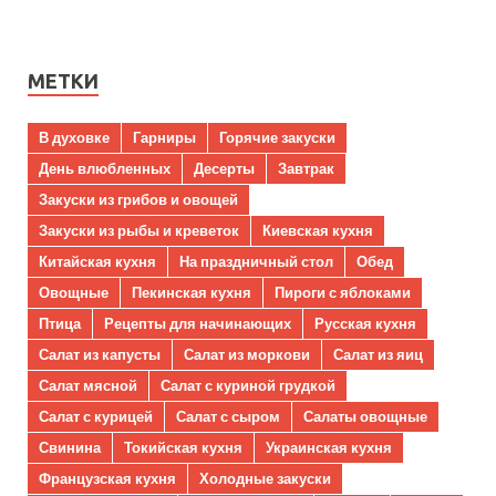
МЕТКИ
В духовке
Гарниры
Горячие закуски
День влюбленных
Десерты
Завтрак
Закуски из грибов и овощей
Закуски из рыбы и креветок
Киевская кухня
Китайская кухня
На праздничный стол
Обед
Овощные
Пекинская кухня
Пироги с яблоками
Птица
Рецепты для начинающих
Русская кухня
Салат из капусты
Салат из моркови
Салат из яиц
Салат мясной
Салат с куриной грудкой
Салат с курицей
Салат с сыром
Салаты овощные
Свинина
Токийская кухня
Украинская кухня
Французская кухня
Холодные закуски