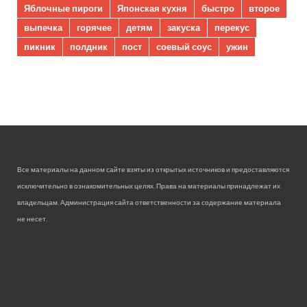
Яблочные пироги
Японская кухня
быстро
второе
выпечка
горячее
детям
закуска
перекус
пикник
полдник
пост
соевый соус
ужин
Все материалы на данном сайте взяты из открытых источников и предоставляются
исключительно в ознакомительных целях. Права на материалы принадлежат их
владельцам. Администрация сайта ответственности за содержание материала
не несет.