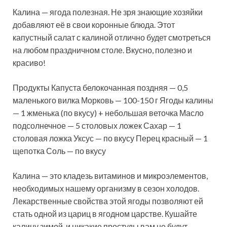
Калина — ягода полезная. Не зря знающие хозяйки
добавляют её в свои коронные блюда. Этот
капустный салат с калиной отлично будет смотреться
на любом праздничном столе. Вкусно, полезно и
красиво!
Продукты Капуста белокочанная поздняя — 0,5
маленького вилка Морковь —
100-150 г Ягоды калины
— 1 жменька (по вкусу) + небольшая веточка Масло
подсолнечное — 5 столовых ложек Сахар — 1
столовая ложка Уксус — по вкусу Перец красный — 1
щепотка Соль — по вкусу
Калина — это кладезь витаминов и микроэлементов,
необходимых нашему организму в сезон холодов.
Лекарственные свойства этой ягоды позволяют ей
стать одной из цариц в ягодном царстве. Кушайте
калину зимой, и никакие простуды вам не будут