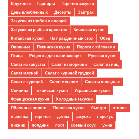
В духовке
Гарниры
Горячие закуски
День влюбленных
Десерты
Завтрак
Закуски из грибов и овощей
Закуски из рыбы и креветок
Киевская кухня
Китайская кухня
На праздничный стол
Обед
Овощные
Пекинская кухня
Пироги с яблоками
Птица
Рецепты для начинающих
Русская кухня
Салат из капусты
Салат из моркови
Салат из яиц
Салат мясной
Салат с куриной грудкой
Салат с курицей
Салат с сыром
Салаты овощные
Свинина
Токийская кухня
Украинская кухня
Французская кухня
Холодные закуски
Яблочные пироги
Японская кухня
быстро
второе
выпечка
горячее
детям
закуска
перекус
пикник
полдник
пост
соевый соус
ужин