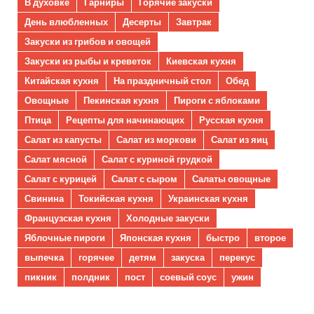
В духовке
Гарниры
Горячие закуски
День влюбленных
Десерты
Завтрак
Закуски из грибов и овощей
Закуски из рыбы и креветок
Киевская кухня
Китайская кухня
На праздничный стол
Обед
Овощные
Пекинская кухня
Пироги с яблоками
Птица
Рецепты для начинающих
Русская кухня
Салат из капусты
Салат из моркови
Салат из яиц
Салат мясной
Салат с куриной грудкой
Салат с курицей
Салат с сыром
Салаты овощные
Свинина
Токийская кухня
Украинская кухня
Французская кухня
Холодные закуски
Яблочные пироги
Японская кухня
быстро
второе
выпечка
горячее
детям
закуска
перекус
пикник
полдник
пост
соевый соус
ужин