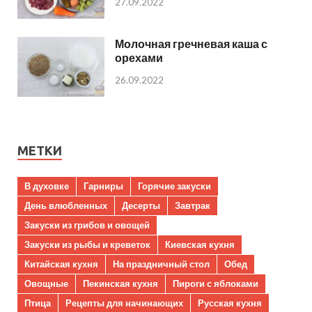
27.09.2022
Молочная гречневая каша с
орехами
26.09.2022
МЕТКИ
В духовке
Гарниры
Горячие закуски
День влюбленных
Десерты
Завтрак
Закуски из грибов и овощей
Закуски из рыбы и креветок
Киевская кухня
Китайская кухня
На праздничный стол
Обед
Овощные
Пекинская кухня
Пироги с яблоками
Птица
Рецепты для начинающих
Русская кухня