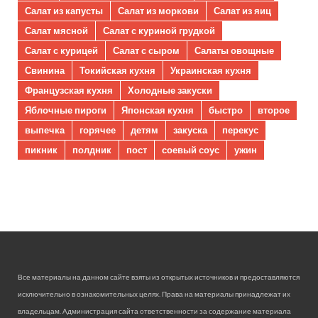
Салат из капусты
Салат из моркови
Салат из яиц
Салат мясной
Салат с куриной грудкой
Салат с курицей
Салат с сыром
Салаты овощные
Свинина
Токийская кухня
Украинская кухня
Французская кухня
Холодные закуски
Яблочные пироги
Японская кухня
быстро
второе
выпечка
горячее
детям
закуска
перекус
пикник
полдник
пост
соевый соус
ужин
Все материалы на данном сайте взяты из открытых источников и предоставляются
исключительно в ознакомительных целях. Права на материалы принадлежат их
владельцам. Администрация сайта ответственности за содержание материала