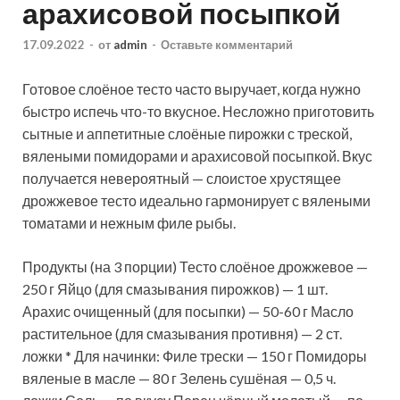
арахисовой посыпкой
17.09.2022
-
от
admin
-
Оставьте комментарий
Готовое слоёное тесто часто выручает, когда нужно
быстро испечь что-то вкусное. Несложно приготовить
сытные и аппетитные слоёные пирожки с треской,
вялеными помидорами и арахисовой посыпкой. Вкус
получается невероятный — слоистое хрустящее
дрожжевое тесто идеально
гармонирует с вялеными
томатами и нежным филе рыбы.
Продукты (на 3 порции) Тесто слоёное дрожжевое —
250 г Яйцо (для смазывания пирожков) — 1 шт.
Арахис очищенный (для посыпки) — 50-60 г Масло
растительное (для смазывания противня) — 2 ст.
ложки * Для начинки: Филе трески — 150 г Помидоры
вяленые в масле — 80 г Зелень сушёная — 0,5 ч.