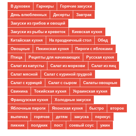
В духовке
Гарниры
Горячие закуски
День влюбленных
Десерты
Завтрак
Закуски из грибов и овощей
Закуски из рыбы и креветок
Киевская кухня
Китайская кухня
На праздничный стол
Обед
Овощные
Пекинская кухня
Пироги с яблоками
Птица
Рецепты для начинающих
Русская кухня
Салат из капусты
Салат из моркови
Салат из яиц
Салат мясной
Салат с куриной грудкой
Салат с курицей
Салат с сыром
Салаты овощные
Свинина
Токийская кухня
Украинская кухня
Французская кухня
Холодные закуски
Яблочные пироги
Японская кухня
быстро
второе
выпечка
горячее
детям
закуска
перекус
пикник
полдник
пост
соевый соус
ужин