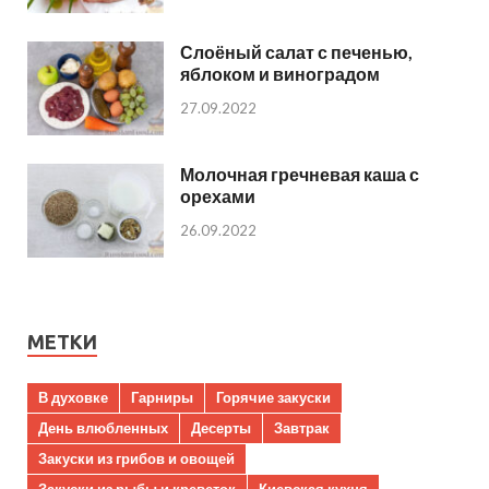
Слоёный салат с печенью,
яблоком и виноградом
27.09.2022
Молочная гречневая каша с
орехами
26.09.2022
МЕТКИ
В духовке
Гарниры
Горячие закуски
День влюбленных
Десерты
Завтрак
Закуски из грибов и овощей
Закуски из рыбы и креветок
Киевская кухня