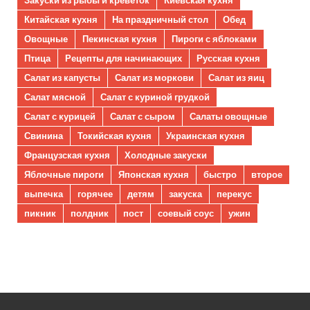
Китайская кухня
На праздничный стол
Обед
Овощные
Пекинская кухня
Пироги с яблоками
Птица
Рецепты для начинающих
Русская кухня
Салат из капусты
Салат из моркови
Салат из яиц
Салат мясной
Салат с куриной грудкой
Салат с курицей
Салат с сыром
Салаты овощные
Свинина
Токийская кухня
Украинская кухня
Французская кухня
Холодные закуски
Яблочные пироги
Японская кухня
быстро
второе
выпечка
горячее
детям
закуска
перекус
пикник
полдник
пост
соевый соус
ужин