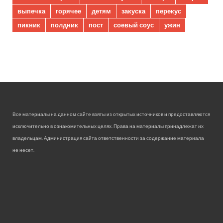
выпечка
горячее
детям
закуска
перекус
пикник
полдник
пост
соевый соус
ужин
Все материалы на данном сайте взяты из открытых источников и предоставляются
исключительно в ознакомительных целях. Права на материалы принадлежат их
владельцам. Администрация сайта ответственности за содержание материала
не несет.