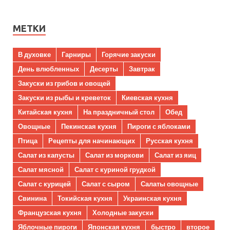
МЕТКИ
В духовке
Гарниры
Горячие закуски
День влюбленных
Десерты
Завтрак
Закуски из грибов и овощей
Закуски из рыбы и креветок
Киевская кухня
Китайская кухня
На праздничный стол
Обед
Овощные
Пекинская кухня
Пироги с яблоками
Птица
Рецепты для начинающих
Русская кухня
Салат из капусты
Салат из моркови
Салат из яиц
Салат мясной
Салат с куриной грудкой
Салат с курицей
Салат с сыром
Салаты овощные
Свинина
Токийская кухня
Украинская кухня
Французская кухня
Холодные закуски
Яблочные пироги
Японская кухня
быстро
второе