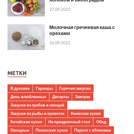
27.09.2022
Молочная гречневая каша с
орехами
26.09.2022
МЕТКИ
В духовке
Гарниры
Горячие закуски
День влюбленных
Десерты
Завтрак
Закуски из грибов и овощей
Закуски из рыбы и креветок
Киевская кухня
Китайская кухня
На праздничный стол
Обед
Овощные
Пекинская кухня
Пироги с яблоками