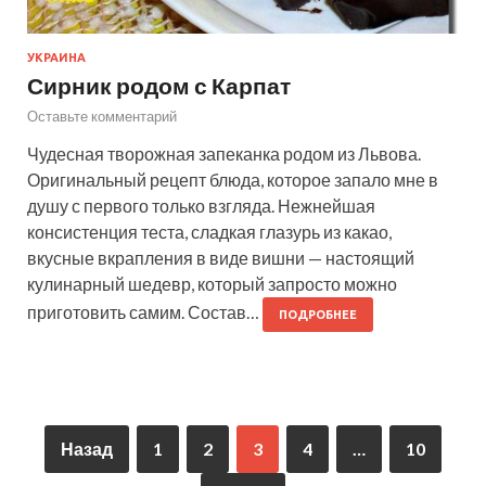
УКРАИНА
Сирник родом с Карпат
Оставьте комментарий
Чудесная творожная запеканка родом из Львова.
Оригинальный рецепт блюда, которое запало мне в
душу с первого только взгляда. Нежнейшая
консистенция теста, сладкая глазурь из какао,
вкусные вкрапления в виде вишни — настоящий
кулинарный шедевр, который запросто можно
приготовить самим. Состав…
ПОДРОБНЕЕ
Назад
1
2
3
4
…
10