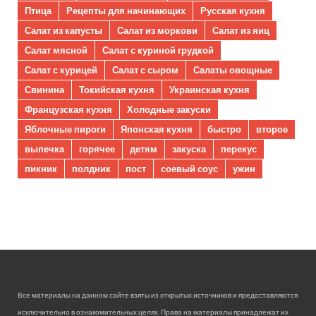
Птица
Рецепты для начинающих
Русская кухня
Салат из капусты
Салат из моркови
Салат из яиц
Салат мясной
Салат с куриной грудкой
Салат с курицей
Салат с сыром
Салаты овощные
Свинина
Токийская кухня
Украинская кухня
Французская кухня
Холодные закуски
Яблочные пироги
Японская кухня
быстро
второе
выпечка
горячее
детям
закуска
перекус
пикник
полдник
пост
соевый соус
ужин
Все материалы на данном сайте взяты из открытых источников и предоставляются
исключительно в ознакомительных целях. Права на материалы принадлежат их