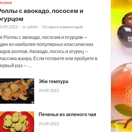
ПОНИЯ
Роллы с авокадо, лососем и
огурцом
0.09.2022
-
от
admin
-
Оставьте комментарий
6 Роллы с авокадо, лососем и огурцом —
дин из наиболее популярных классических
идов роллов. Авокадо, лосось и огурец —
лассика жанра. Если готовите или пробуете в
ервый раз — …
Эби темпура
20.09.2022
Печенье из зеленого чая
20.09.2022