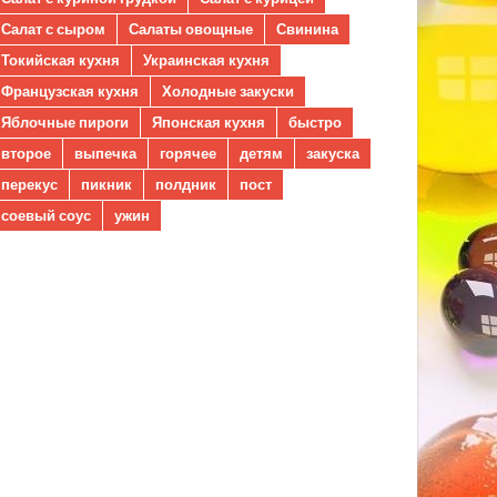
Салат с сыром
Салаты овощные
Свинина
Токийская кухня
Украинская кухня
Французская кухня
Холодные закуски
Яблочные пироги
Японская кухня
быстро
второе
выпечка
горячее
детям
закуска
перекус
пикник
полдник
пост
соевый соус
ужин