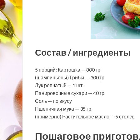
Состав / ингредиенты
5 порций: Картошка — 800 гр
(шампиньоны) Грибы — 300 гр
Лук репчатый — 1 шт.
Панировочные сухари — 40 гр
Соль — по вкусу
Пшеничная мука — 35 гр
(примерно) Растительное масло — 5 стол.л.
Пошаговое приготов