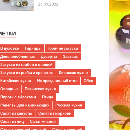
26.09.2022
МЕТКИ
В духовке
Гарниры
Горячие закуски
День влюбленных
Десерты
Завтрак
Закуски из грибов и овощей
Закуски из рыбы и креветок
Киевская кухня
Китайская кухня
На праздничный стол
Обед
Овощные
Пекинская кухня
Пироги с яблоками
Птица
Рецепты для начинающих
Русская кухня
Салат из капусты
Салат из моркови
Салат из яиц
Салат мясной
Салат с куриной грудкой
Салат с курицей