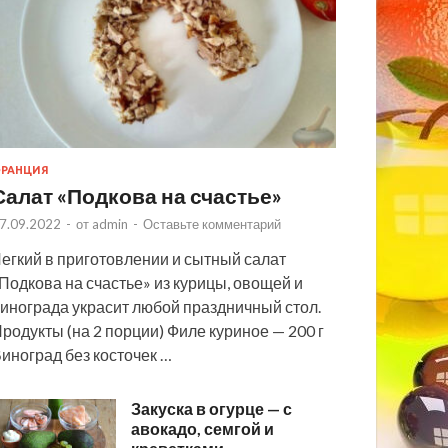
РАНЦИЯ
Салат «Подкова на счастье»
7.09.2022
-
от
admin
-
Оставьте комментарий
егкий в приготовлении и сытный салат
Подкова на счастье» из курицы, овощей и
инограда украсит любой праздничный стол.
родукты (на 2 порции) Филе куриное — 200 г
иноград без косточек …
Закуска в огурце — с
авокадо, семгой и