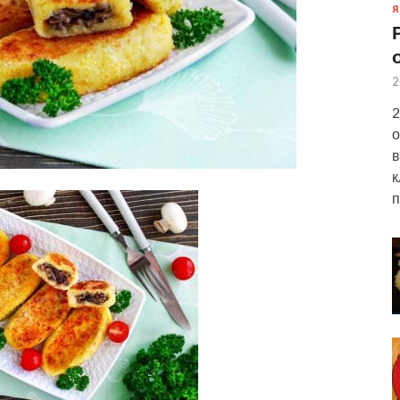
Я
2
2
о
в
к
п