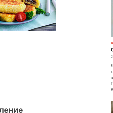
Ф
2
Л
«
в
П
В
ление