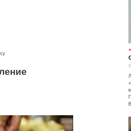
Ф
усу
2
ление
Л
«
в
П
В