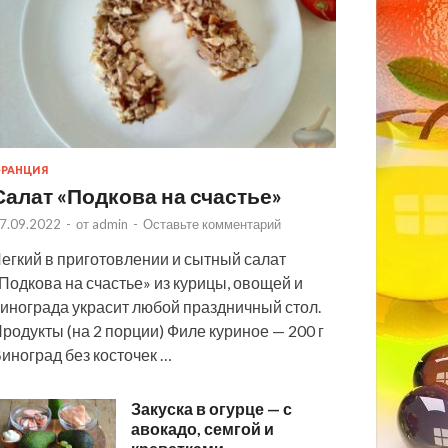
РАНЦИЯ
Салат «Подкова на счастье»
7.09.2022
-
от
admin
-
Оставьте комментарий
егкий в приготовлении и сытный салат
Подкова на счастье» из курицы, овощей и
инограда украсит любой праздничный стол.
родукты (на 2 порции) Филе куриное — 200 г
иноград без косточек …
Закуска в огурце — с
авокадо, семгой и