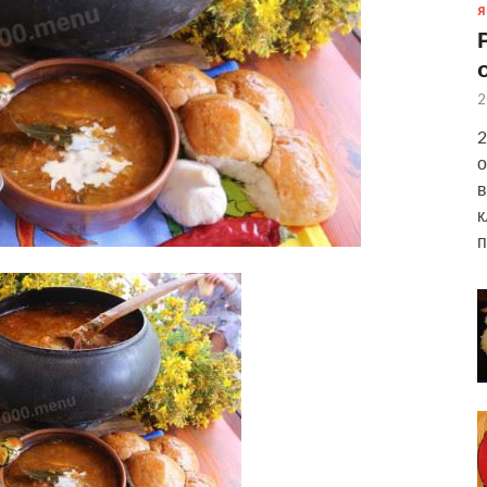
Я
2
2
о
в
к
п