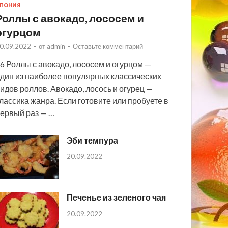
ПОНИЯ
Роллы с авокадо, лососем и
огурцом
0.09.2022
-
от
admin
-
Оставьте комментарий
6 Роллы с авокадо, лососем и огурцом —
дин из наиболее популярных классических
идов роллов. Авокадо, лосось и огурец —
лассика жанра. Если готовите или пробуете в
ервый раз — …
Эби темпура
20.09.2022
Печенье из зеленого чая
20.09.2022