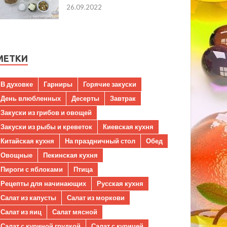
26.09.2022
МЕТКИ
В духовке
Гарниры
Горячие закуски
День влюбленных
Десерты
Завтрак
Закуски из грибов и овощей
Закуски из рыбы и креветок
Киевская кухня
Китайская кухня
На праздничный стол
Обед
Овощные
Пекинская кухня
Пироги с яблоками
Птица
Рецепты для начинающих
Русская кухня
Салат из капусты
Салат из моркови
Салат из яиц
Салат мясной
Салат с куриной грудкой
Салат с курицей