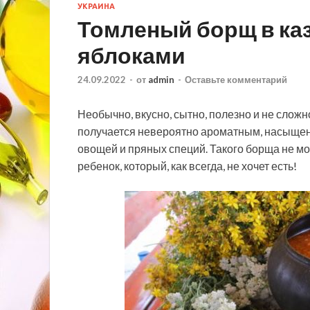
УКРАИНА
Томленый борщ в каз
яблоками
24.09.2022
-
от
admin
-
Оставьте комментарий
Необычно, вкусно, сытно, полезно и не сложн
получается невероятно ароматным, насыще
овощей и пряных специй. Такого борща не мож
ребенок, который, как всегда, не хочет есть!