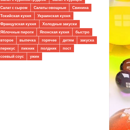
Салат с сыром
Салаты овощные
Свинина
Токийская кухня
Украинская кухня
Французская кухня
Холодные закуски
Яблочные пироги
Японская кухня
быстро
второе
выпечка
горячее
детям
закуска
перекус
пикник
полдник
пост
соевый соус
ужин