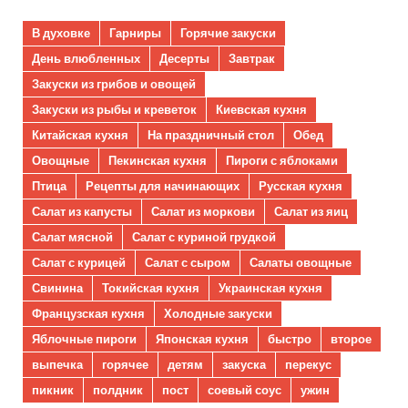
В духовке
Гарниры
Горячие закуски
День влюбленных
Десерты
Завтрак
Закуски из грибов и овощей
Закуски из рыбы и креветок
Киевская кухня
Китайская кухня
На праздничный стол
Обед
Овощные
Пекинская кухня
Пироги с яблоками
Птица
Рецепты для начинающих
Русская кухня
Салат из капусты
Салат из моркови
Салат из яиц
Салат мясной
Салат с куриной грудкой
Салат с курицей
Салат с сыром
Салаты овощные
Свинина
Токийская кухня
Украинская кухня
Французская кухня
Холодные закуски
Яблочные пироги
Японская кухня
быстро
второе
выпечка
горячее
детям
закуска
перекус
пикник
полдник
пост
соевый соус
ужин