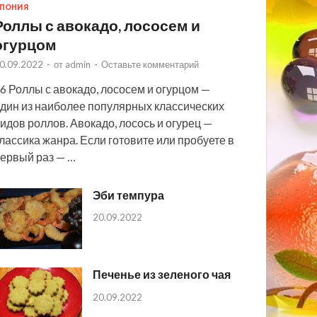
ПОНИЯ
Роллы с авокадо, лососем и
огурцом
0.09.2022
-
от
admin
-
Оставьте комментарий
6 Роллы с авокадо, лососем и огурцом —
дин из наиболее популярных классических
идов роллов. Авокадо, лосось и огурец —
лассика жанра. Если готовите или пробуете в
ервый раз — …
Эби темпура
20.09.2022
Печенье из зеленого чая
20.09.2022