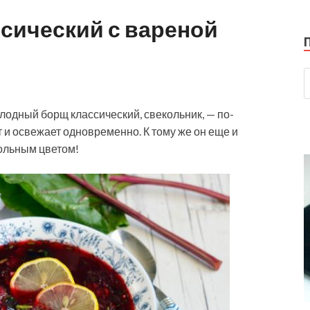
сический с вареной
одный борщ классический, свекольник, — по-
и освежает одновременно. К тому же он еще и
кольным цветом!