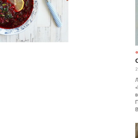
Ф
2
Л
«
в
П
В