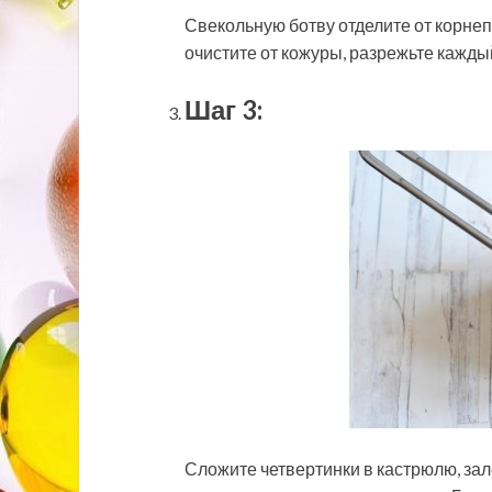
Свекольную ботву отделите от корнеп
очистите от кожуры, разрежьте каждый
Шаг 3:
Сложите четвертинки в кастрюлю, зал