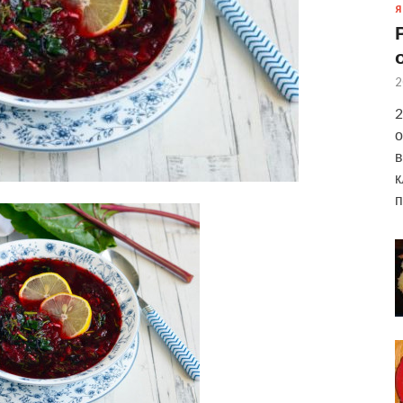
Я
2
2
о
в
к
п