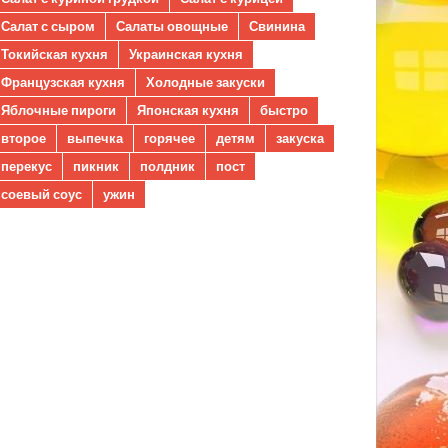
Салат с сыром
Салаты овощные
Свинина
Токийская кухня
Украинская кухня
Французская кухня
Холодные закуски
Яблочные пироги
Японская кухня
быстро
второе
выпечка
горячее
детям
закуска
перекус
пикник
полдник
пост
соевый соус
ужин