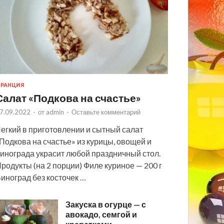
РАНЦИЯ
Салат «Подкова на счастье»
7.09.2022
-
от
admin
-
Оставьте комментарий
егкий в приготовлении и сытный салат
Подкова на счастье» из курицы, овощей и
инограда украсит любой праздничный стол.
родукты (на 2 порции) Филе куриное — 200 г
иноград без косточек …
Закуска в огурце — с
авокадо, семгой и