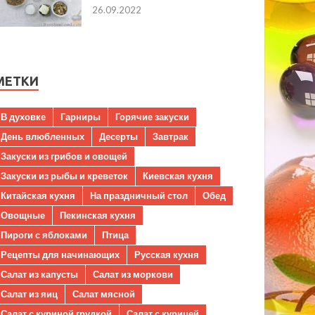
26.09.2022
МЕТКИ
В духовке
Гарниры
Горячие закуски
День влюбленных
Десерты
Завтрак
Закуски из грибов и овощей
Закуски из рыбы и креветок
Киевская кухня
Китайская кухня
На праздничный стол
Обед
Овощные
Пекинская кухня
Пироги с яблоками
Птица
Рецепты для начинающих
Русская кухня
Салат из капусты
Салат из моркови
Салат из яиц
Салат мясной
Салат с куриной грудкой
Салат с курицей