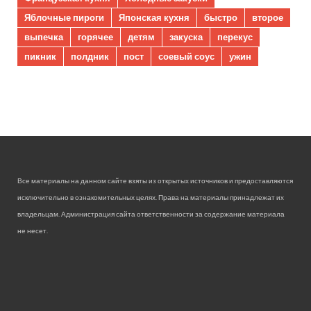
Яблочные пироги
Японская кухня
быстро
второе
выпечка
горячее
детям
закуска
перекус
пикник
полдник
пост
соевый соус
ужин
Все материалы на данном сайте взяты из открытых источников и предоставляются
исключительно в ознакомительных целях. Права на материалы принадлежат их
владельцам. Администрация сайта ответственности за содержание материала
не несет.