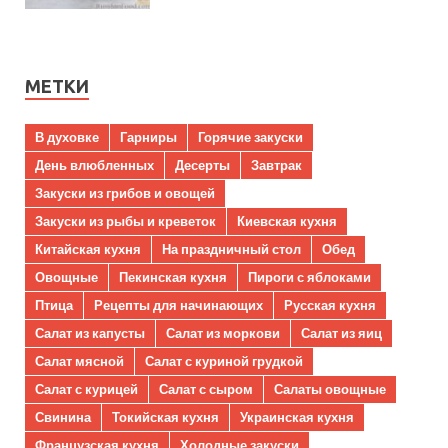
МЕТКИ
В духовке
Гарниры
Горячие закуски
День влюбленных
Десерты
Завтрак
Закуски из грибов и овощей
Закуски из рыбы и креветок
Киевская кухня
Китайская кухня
На праздничный стол
Обед
Овощные
Пекинская кухня
Пироги с яблоками
Птица
Рецепты для начинающих
Русская кухня
Салат из капусты
Салат из моркови
Салат из яиц
Салат мясной
Салат с куриной грудкой
Салат с курицей
Салат с сыром
Салаты овощные
Свинина
Токийская кухня
Украинская кухня
Французская кухня
Холодные закуски