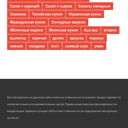
Салат с курицей
Салат с сыром
Салаты овощные
Свинина
Токийская кухня
Украинская кухня
Французская кухня
Холодные закуски
Яблочные пироги
Японская кухня
быстро
второе
выпечка
горячее
детям
закуска
перекус
пикник
полдник
пост
соевый соус
ужин
Все материалы на данном сайте взяты из открытых источников и предоставляются
исключительно в ознакомительных целях. Права на материалы принадлежат их
владельцам. Администрация сайта ответственности за содержание материала
не несет.