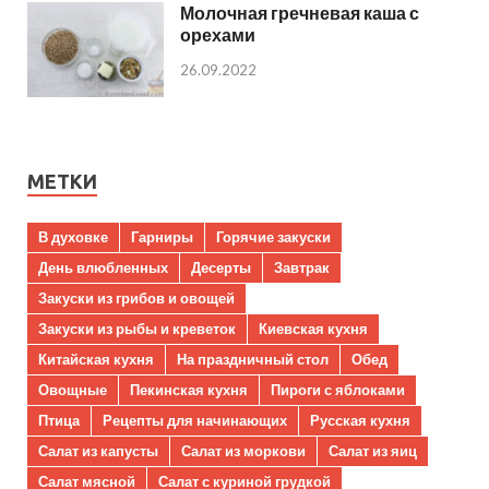
Молочная гречневая каша с
орехами
26.09.2022
МЕТКИ
В духовке
Гарниры
Горячие закуски
День влюбленных
Десерты
Завтрак
Закуски из грибов и овощей
Закуски из рыбы и креветок
Киевская кухня
Китайская кухня
На праздничный стол
Обед
Овощные
Пекинская кухня
Пироги с яблоками
Птица
Рецепты для начинающих
Русская кухня
Салат из капусты
Салат из моркови
Салат из яиц
Салат мясной
Салат с куриной грудкой