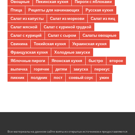
Овощные
Пекинская кухня
Пироги с яблоками
Птица
Рецепты для начинающих
Русская кухня
Салат из капусты
Салат из моркови
Салат из яиц
Салат мясной
Салат с куриной грудкой
Салат с курицей
Салат с сыром
Салаты овощные
Свинина
Токийская кухня
Украинская кухня
Французская кухня
Холодные закуски
Яблочные пироги
Японская кухня
быстро
второе
выпечка
горячее
детям
закуска
перекус
пикник
полдник
пост
соевый соус
ужин
Все материалы на данном сайте взяты из открытых источников и предоставляются