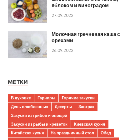
яблоком и виноградом
27.09.2022
Молочная гречневая каша с
орехами
26.09.2022
МЕТКИ
В духовке
Гарниры
Горячие закуски
День влюбленных
Десерты
Завтрак
Закуски из грибов и овощей
Закуски из рыбы и креветок
Киевская кухня
Китайская кухня
На праздничный стол
Обед