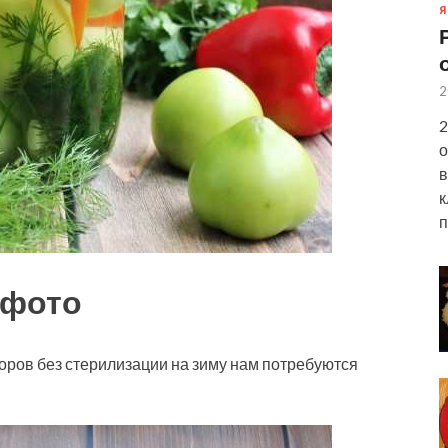
Я
2
2
о
в
к
п
 фото
ров без стерилизации на зиму нам потребуются