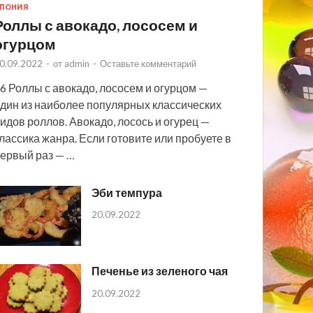
ПОНИЯ
Роллы с авокадо, лососем и
огурцом
0.09.2022
-
от
admin
-
Оставьте комментарий
6 Роллы с авокадо, лососем и огурцом —
дин из наиболее популярных классических
идов роллов. Авокадо, лосось и огурец —
лассика жанра. Если готовите или пробуете в
ервый раз — …
Эби темпура
20.09.2022
Печенье из зеленого чая
20.09.2022