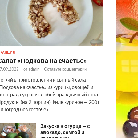
РАНЦИЯ
Салат «Подкова на счастье»
7.09.2022
-
от
admin
-
Оставьте комментарий
егкий в приготовлении и сытный салат
Подкова на счастье» из курицы, овощей и
инограда украсит любой праздничный стол.
родукты (на 2 порции) Филе куриное — 200 г
иноград без косточек …
Закуска в огурце — с
авокадо, семгой и