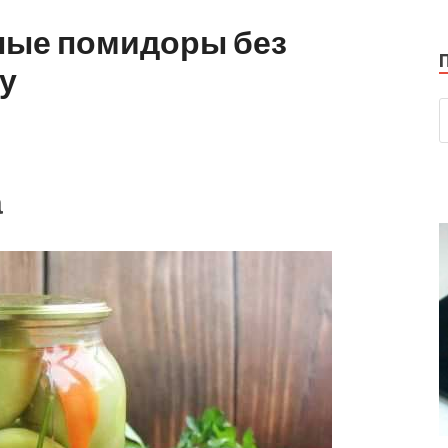
ные помидоры без
у
а