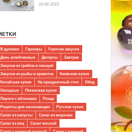
26.09.2022
МЕТКИ
В духовке
Гарниры
Горячие закуски
День влюбленных
Десерты
Завтрак
Закуски из грибов и овощей
Закуски из рыбы и креветок
Киевская кухня
Китайская кухня
На праздничный стол
Обед
Овощные
Пекинская кухня
Пироги с яблоками
Птица
Рецепты для начинающих
Русская кухня
Салат из капусты
Салат из моркови
Салат из яиц
Салат мясной
Салат с куриной грудкой
Салат с курицей