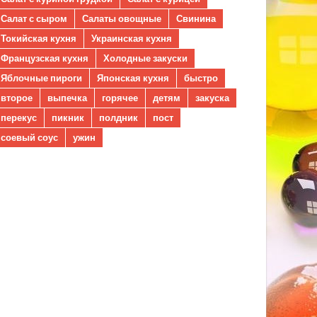
Салат с сыром
Салаты овощные
Свинина
Токийская кухня
Украинская кухня
Французская кухня
Холодные закуски
Яблочные пироги
Японская кухня
быстро
второе
выпечка
горячее
детям
закуска
перекус
пикник
полдник
пост
соевый соус
ужин