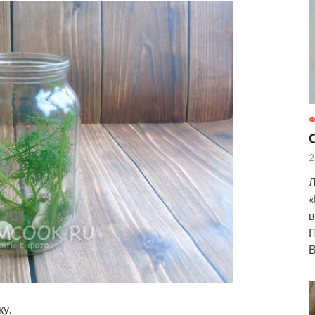
Ф
2
Л
«
в
П
В
у.