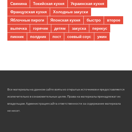
Свинина
Токийская кухня
Украинская кухня
Французская кухня
Холодные закуски
Яблочные пироги
Японская кухня
быстро
второе
выпечка
горячее
детям
закуска
перекус
пикник
полдник
пост
соевый соус
ужин
Все материалы на данном сайте взяты из открытых источников и предоставляются
исключительно в ознакомительных целях. Права на материалы принадлежат их
владельцам. Администрация сайта ответственности за содержание материала
не несет.