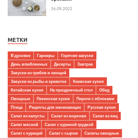
26.09.2022
МЕТКИ
В духовке
Гарниры
Горячие закуски
День влюбленных
Десерты
Завтрак
Закуски из грибов и овощей
Закуски из рыбы и креветок
Киевская кухня
Китайская кухня
На праздничный стол
Обед
Овощные
Пекинская кухня
Пироги с яблоками
Птица
Рецепты для начинающих
Русская кухня
Салат из капусты
Салат из моркови
Салат из яиц
Салат мясной
Салат с куриной грудкой
Салат с курицей
Салат с сыром
Салаты овощные