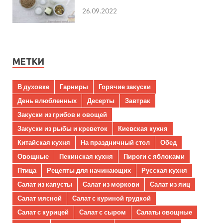
26.09.2022
МЕТКИ
В духовке
Гарниры
Горячие закуски
День влюбленных
Десерты
Завтрак
Закуски из грибов и овощей
Закуски из рыбы и креветок
Киевская кухня
Китайская кухня
На праздничный стол
Обед
Овощные
Пекинская кухня
Пироги с яблоками
Птица
Рецепты для начинающих
Русская кухня
Салат из капусты
Салат из моркови
Салат из яиц
Салат мясной
Салат с куриной грудкой
Салат с курицей
Салат с сыром
Салаты овощные