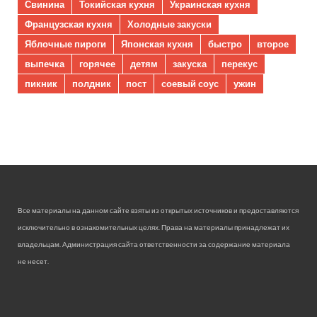
Свинина
Токийская кухня
Украинская кухня
Французская кухня
Холодные закуски
Яблочные пироги
Японская кухня
быстро
второе
выпечка
горячее
детям
закуска
перекус
пикник
полдник
пост
соевый соус
ужин
Все материалы на данном сайте взяты из открытых источников и предоставляются
исключительно в ознакомительных целях. Права на материалы принадлежат их
владельцам. Администрация сайта ответственности за содержание материала
не несет.