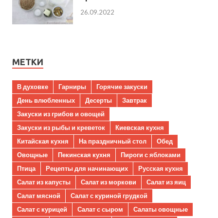
26.09.2022
МЕТКИ
В духовке
Гарниры
Горячие закуски
День влюбленных
Десерты
Завтрак
Закуски из грибов и овощей
Закуски из рыбы и креветок
Киевская кухня
Китайская кухня
На праздничный стол
Обед
Овощные
Пекинская кухня
Пироги с яблоками
Птица
Рецепты для начинающих
Русская кухня
Салат из капусты
Салат из моркови
Салат из яиц
Салат мясной
Салат с куриной грудкой
Салат с курицей
Салат с сыром
Салаты овощные