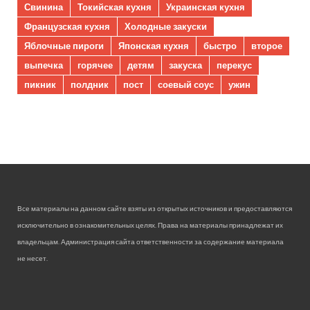
Свинина
Токийская кухня
Украинская кухня
Французская кухня
Холодные закуски
Яблочные пироги
Японская кухня
быстро
второе
выпечка
горячее
детям
закуска
перекус
пикник
полдник
пост
соевый соус
ужин
Все материалы на данном сайте взяты из открытых источников и предоставляются
исключительно в ознакомительных целях. Права на материалы принадлежат их
владельцам. Администрация сайта ответственности за содержание материала
не несет.