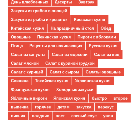
День влюбленных
Десерты
Завтрак
Закуски из грибов и овощей
Закуски из рыбы и креветок
Киевская кухня
Китайская кухня
На праздничный стол
Обед
Овощные
Пекинская кухня
Пироги с яблоками
Птица
Рецепты для начинающих
Русская кухня
Салат из капусты
Салат из моркови
Салат из яиц
Салат мясной
Салат с куриной грудкой
Салат с курицей
Салат с сыром
Салаты овощные
Свинина
Токийская кухня
Украинская кухня
Французская кухня
Холодные закуски
Яблочные пироги
Японская кухня
быстро
второе
выпечка
горячее
детям
закуска
перекус
пикник
полдник
пост
соевый соус
ужин