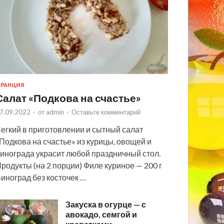
РАНЦИЯ
Салат «Подкова на счастье»
7.09.2022
-
от
admin
-
Оставьте комментарий
егкий в приготовлении и сытный салат
Подкова на счастье» из курицы, овощей и
инограда украсит любой праздничный стол.
родукты (на 2 порции) Филе куриное — 200 г
иноград без косточек …
Закуска в огурце — с
авокадо, семгой и