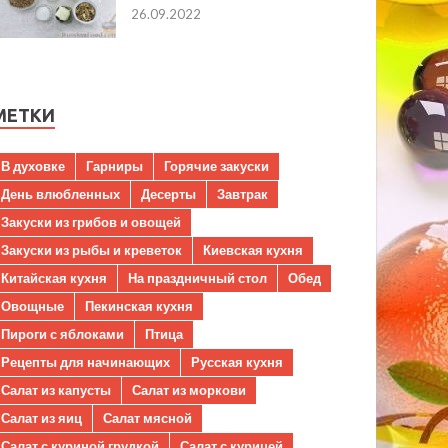
26.09.2022
МЕТКИ
В духовке
Гарниры
Горячие закуски
День влюбленных
Десерты
Завтрак
Закуски из грибов и овощей
Закуски из рыбы и креветок
Киевская кухня
Китайская кухня
На праздничный стол
Обед
Овощные
Пекинская кухня
Пироги с яблоками
Птица
Рецепты для начинающих
Русская кухня
Салат из капусты
Салат из моркови
Салат из яиц
Салат мясной
Салат с куриной грудкой
Салат с курицей