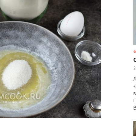
Ф
2
Л
«
в
П
В