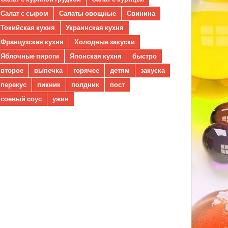
Салат с сыром
Салаты овощные
Свинина
Токийская кухня
Украинская кухня
Французская кухня
Холодные закуски
Яблочные пироги
Японская кухня
быстро
второе
выпечка
горячее
детям
закуска
перекус
пикник
полдник
пост
соевый соус
ужин