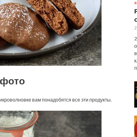
Я
2
2
о
в
к
п
 фото
икроволновке вам понадобятся все эти продукты.