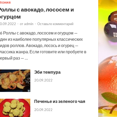
ПОНИЯ
Роллы с авокадо, лососем и
огурцом
0.09.2022
-
от
admin
-
Оставьте комментарий
6 Роллы с авокадо, лососем и огурцом —
дин из наиболее популярных классических
идов роллов. Авокадо, лосось и огурец —
лассика жанра. Если готовите или пробуете в
ервый раз — …
Эби темпура
20.09.2022
Печенье из зеленого чая
20.09.2022