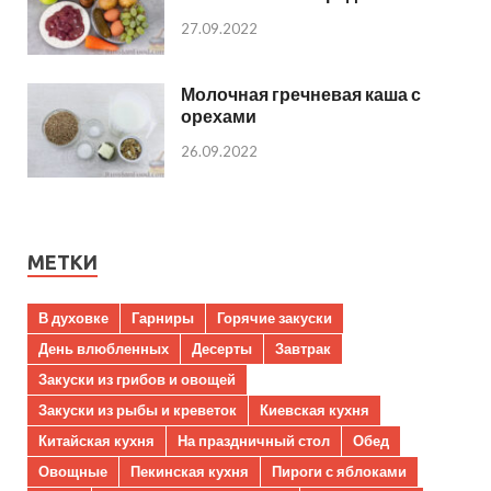
27.09.2022
Молочная гречневая каша с
орехами
26.09.2022
МЕТКИ
В духовке
Гарниры
Горячие закуски
День влюбленных
Десерты
Завтрак
Закуски из грибов и овощей
Закуски из рыбы и креветок
Киевская кухня
Китайская кухня
На праздничный стол
Обед
Овощные
Пекинская кухня
Пироги с яблоками