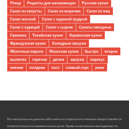
Птица
Рецепты для начинающих
Русская кухня
Салат из капусты
Салат из моркови
Салат из яиц
Салат мясной
Салат с куриной грудкой
Салат с курицей
Салат с сыром
Салаты овощные
Свинина
Токийская кухня
Украинская кухня
Французская кухня
Холодные закуски
Яблочные пироги
Японская кухня
быстро
второе
выпечка
горячее
детям
закуска
перекус
пикник
полдник
пост
соевый соус
ужин
Все материалы на данном сайте взяты из открытых источников и предоставляются
исключительно в ознакомительных целях. Права на материалы принадлежат их