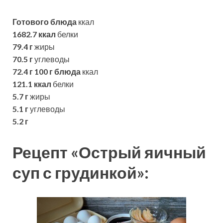
Готового блюда
ккал
1682.7 ккал
белки
79.4 г
жиры
70.5 г
углеводы
72.4 г
100 г блюда
ккал
121.1 ккал
белки
5.7 г
жиры
5.1 г
углеводы
5.2 г
Рецепт «Острый яичный
суп с грудинкой»: