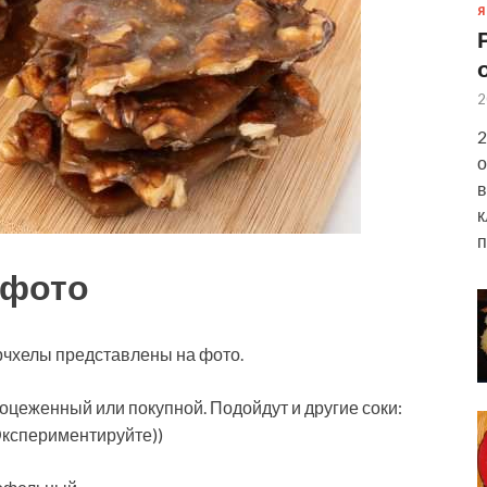
Я
2
2
о
в
к
п
 фото
рчхелы представлены на фото.
цеженный или покупной. Подойдут и другие соки:
кспериментируйте))