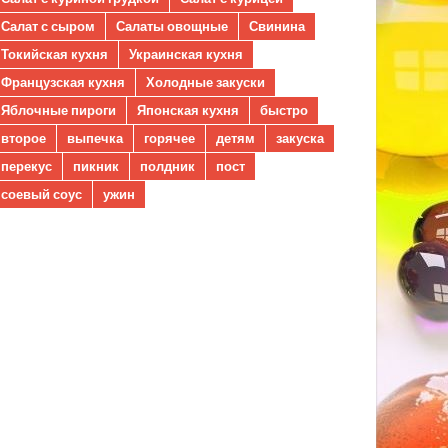
Салат с сыром
Салаты овощные
Свинина
Токийская кухня
Украинская кухня
Французская кухня
Холодные закуски
Яблочные пироги
Японская кухня
быстро
второе
выпечка
горячее
детям
закуска
перекус
пикник
полдник
пост
соевый соус
ужин