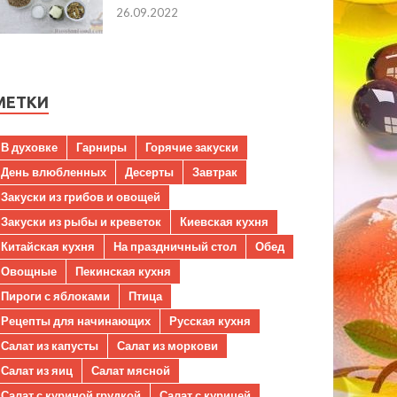
26.09.2022
МЕТКИ
В духовке
Гарниры
Горячие закуски
День влюбленных
Десерты
Завтрак
Закуски из грибов и овощей
Закуски из рыбы и креветок
Киевская кухня
Китайская кухня
На праздничный стол
Обед
Овощные
Пекинская кухня
Пироги с яблоками
Птица
Рецепты для начинающих
Русская кухня
Салат из капусты
Салат из моркови
Салат из яиц
Салат мясной
Салат с куриной грудкой
Салат с курицей