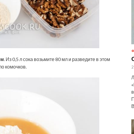
Ф
ом
. Из 0,5 л сока возьмите 80 мл и разведите в этом
ло комочков.
2
Л
«
в
П
В