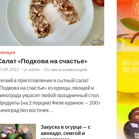
РАНЦИЯ
Салат «Подкова на счастье»
7.09.2022
-
от
admin
-
Оставьте комментарий
егкий в приготовлении и сытный салат
Подкова на счастье» из курицы, овощей и
инограда украсит любой праздничный стол.
родукты (на 2 порции) Филе куриное — 200 г
иноград без косточек …
Закуска в огурце — с
авокадо, семгой и