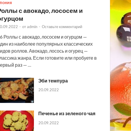
ПОНИЯ
Роллы с авокадо, лососем и
огурцом
0.09.2022
-
от
admin
-
Оставьте комментарий
6 Роллы с авокадо, лососем и огурцом —
дин из наиболее популярных классических
идов роллов. Авокадо, лосось и огурец —
лассика жанра. Если готовите или пробуете в
ервый раз — …
Эби темпура
20.09.2022
Печенье из зеленого чая
20.09.2022