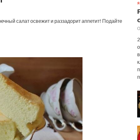
Я
уречный салат освежит и раззадорит аппетит! Подайте
О
2
о
в
к
п
п