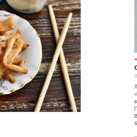
Ф
О
Л
«
в
П
В
б