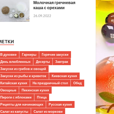
Молочная гречневая
каша с орехами
26.09.2022
МЕТКИ
В духовке
Гарниры
Горячие закуски
День влюбленных
Десерты
Завтрак
Закуски из грибов и овощей
Закуски из рыбы и креветок
Киевская кухня
Китайская кухня
На праздничный стол
Обед
Овощные
Пекинская кухня
Пироги с яблоками
Птица
Рецепты для начинающих
Русская кухня
Салат из капусты
Салат из моркови