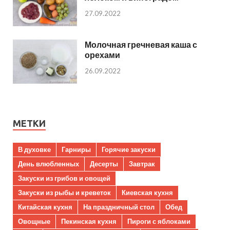
27.09.2022
Молочная гречневая каша с
орехами
26.09.2022
МЕТКИ
В духовке
Гарниры
Горячие закуски
День влюбленных
Десерты
Завтрак
Закуски из грибов и овощей
Закуски из рыбы и креветок
Киевская кухня
Китайская кухня
На праздничный стол
Обед
Овощные
Пекинская кухня
Пироги с яблоками